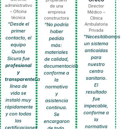
administrativo
de una
Director
– Oficina
empresa
Médico –
técnica
constructora
Clínica
“Desde el
“No podría
Ambulatoria
Privada
primer
haber
"Necesitábamos
contacto, el
pedido
un sistema
equipo
más:
anticaídas
Quota
materiales
para
Sicura fue
de calidad,
nuestro
profesional
documentación
centro
y
conforme a
sanitario.
transparente
La
la
El
línea de
normativa
resultado
vida se
y
fue
instaló muy
asistencia
impecable,
rápidamente
continua.
conforme a
y con todas
Se
la
las
encargaron
normativa
certificaciones
de todo,