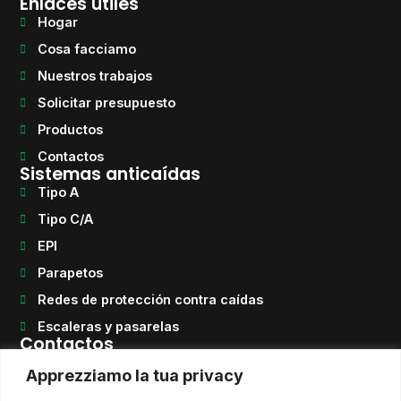
Enlaces útiles
Hogar
Cosa facciamo
Nuestros trabajos
Solicitar presupuesto
Productos
Contactos
Sistemas anticaídas
Tipo A
Tipo C/A
EPI
Parapetos
Redes de protección contra caídas
Escaleras y pasarelas
Contactos
Teléfono
Apprezziamo la tua privacy
+39 0922 464054
Correo electrónico