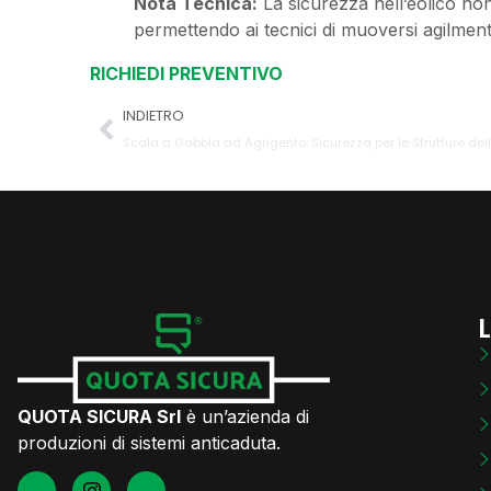
Nota Tecnica:
La sicurezza nell’eolico no
permettendo ai tecnici di muoversi agilment
RICHIEDI PREVENTIVO
INDIETRO
Scala a Gabbia ad Agrigento: Sicurezza per le Strutture del
L
QUOTA SICURA Srl
è un’azienda di
produzioni di sistemi anticaduta.