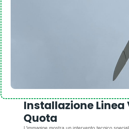
Installazione Linea 
Quota
L’immagine mostra un intervento tecnico special