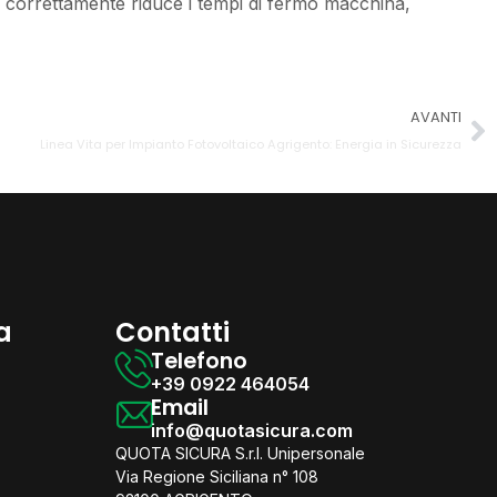
a correttamente riduce i tempi di fermo macchina,
AVANTI
Linea Vita per Impianto Fotovoltaico Agrigento: Energia in Sicurezza
a
Contatti
Telefono
+39 0922 464054
Email
info@quotasicura.com
QUOTA SICURA S.r.l. Unipersonale
Via Regione Siciliana n° 108