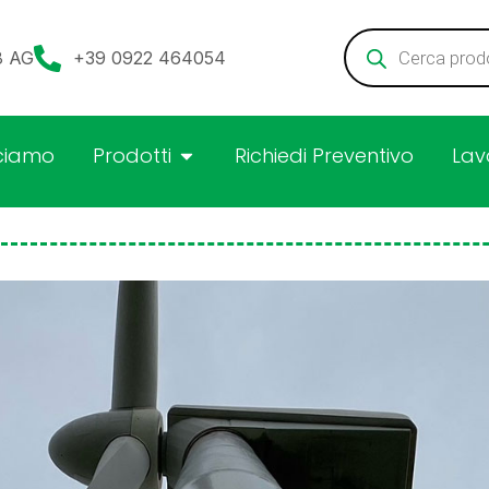
08 AG
+39 0922 464054
ciamo
Prodotti
Richiedi Preventivo
Lav