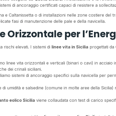
temi di ancoraggio certificati capaci di resistere a sollecit
Enna e Caltanissetta o di installazioni nelle zone costiere del 
icate fasi di manutenzione delle pale e della navicella.
e Orizzontale per l’Ener
ischi elevati. I sistemi di
linee vita in Sicilia
progettati da 
mo linee vita orizzontali e verticali (binari o cavi) in acciaio
he dei crinali siciliani.
liamo sistemi di ancoraggio specifici sulla navicella per per
i umidità e salsedine (comune in molte aree della Sicilia) 
anto eolico Sicilia
viene collaudata con test di carico specif