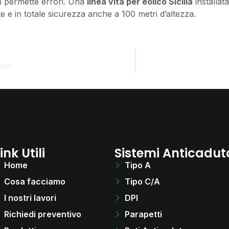
n permette errori. Una
linea vita per eolico Sicilia
installat
e e in totale sicurezza anche a 100 metri d’altezza.
l’ASP
ink Utili
Sistemi Anticadut
Home
Tipo A
Cosa facciamo
Tipo C/A
I nostri lavori
DPI
Richiedi preventivo
Parapetti