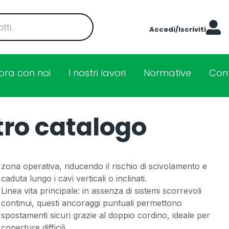
Accedi/Iscriviti
ora con noi
I nostri lavori
Normative
Cont
tro catalogo
zona operativa, riducendo il rischio di scivolamento e
caduta lungo i cavi verticali o inclinati.
Linea vita principale: in assenza di sistemi scorrevoli
continui, questi ancoraggi puntuali permettono
spostamenti sicuri grazie al doppio cordino, ideale per
coperture difficili.