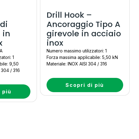
Drill Hook –
 di
Ancoraggio Tipo A
 in
girevole in acciaio
x
inox
 A
Numero massimo utilizzatori: 1
tori: 1
Forza massima applicabile: 5,50 kN
ile: 9,50
Materiale: INOX AISI 304 / 316
 304 / 316
Scopri di più
 più