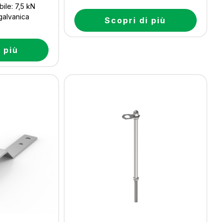
ile: 7,5 kN
 galvanica
Scopri di più
 più