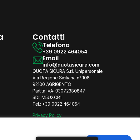
a
Contatti
Telefono
+39 0922 464054
Email
info@quotasicura.com
QUOTA SICURA S.r.l. Unipersonale
Via Regione Siciliana n° 108
92100 AGRIGENTO
Partita IVA: 03072380847
SDI: M5UXCR1
Tel.: ‪+39 0922 464054
Privacy Policy