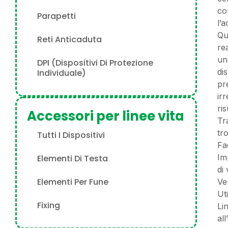
co
Parapetti
l’
Qu
Reti Anticaduta
rea
un
DPI (Dispositivi Di Protezione
di
Individuale)
pr
ir
ri
Accessori per linee vita
Tr
tr
Tutti I Dispositivi
Fa
Im
Elementi Di Testa
di
Elementi Per Fune
Ve
Uti
Fixing
Li
al