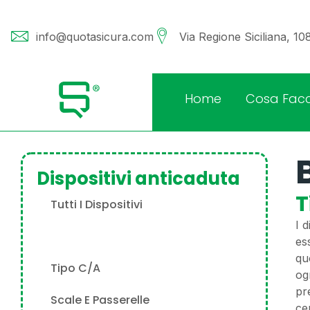
info@quotasicura.com
Via Regione Siciliana, 1
Home
Cosa Fac
Dispositivi anticaduta
T
Tutti I Dispositivi
I 
Tipo A
es
qu
Tipo C/A
ogn
pr
Scale E Passerelle
ce