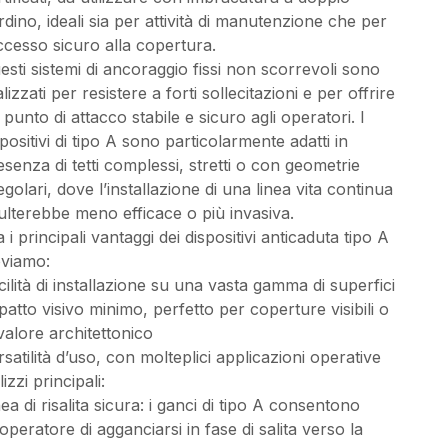
rdino, ideali sia per attività di manutenzione che per
accesso sicuro alla copertura.
esti sistemi di ancoraggio fissi non scorrevoli sono
lizzati per resistere a forti sollecitazioni e per offrire
 punto di attacco stabile e sicuro agli operatori. I
spositivi di tipo A sono particolarmente adatti in
esenza di tetti complessi, stretti o con geometrie
regolari, dove l’installazione di una linea vita continua
sulterebbe meno efficace o più invasiva.
a i principali vantaggi dei dispositivi anticaduta tipo A
oviamo:
cilità di installazione su una vasta gamma di superfici
patto visivo minimo, perfetto per coperture visibili o
 valore architettonico
rsatilità d’uso, con molteplici applicazioni operative
lizzi principali:
nea di risalita sicura: i ganci di tipo A consentono
l’operatore di agganciarsi in fase di salita verso la