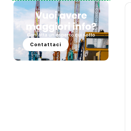
Vuoi avere
maggiori info?
Contatta un esperto qui sotto
Contattaci