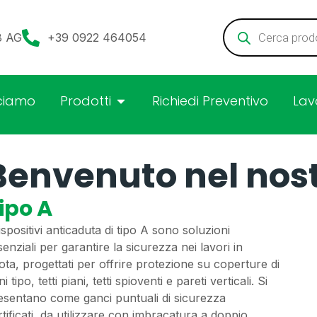
08 AG
+39 0922 464054
ciamo
Prodotti
Richiedi Preventivo
Lav
Benvenuto nel nos
ipo A
dispositivi anticaduta di tipo A sono soluzioni
senziali per garantire la sicurezza nei lavori in
ota, progettati per offrire protezione su coperture di
i tipo, tetti piani, tetti spioventi e pareti verticali. Si
esentano come ganci puntuali di sicurezza
rtificati, da utilizzare con imbracatura a doppio