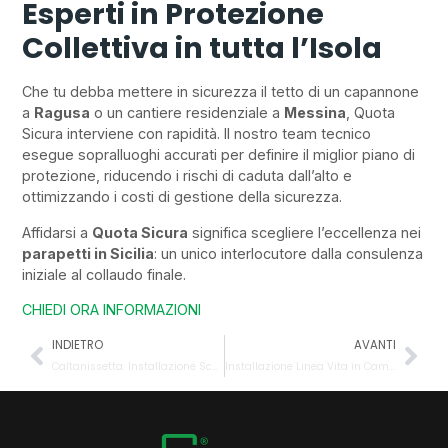
Esperti in Protezione
Collettiva in tutta l’Isola
Che tu debba mettere in sicurezza il tetto di un capannone
a
Ragusa
o un cantiere residenziale a
Messina
, Quota
Sicura interviene con rapidità. Il nostro team tecnico
esegue sopralluoghi accurati per definire il miglior piano di
protezione, riducendo i rischi di caduta dall’alto e
ottimizzando i costi di gestione della sicurezza.
Affidarsi a
Quota Sicura
significa scegliere l’eccellenza nei
parapetti in Sicilia
: un unico interlocutore dalla consulenza
iniziale al collaudo finale.
CHIEDI ORA INFORMAZIONI
INDIETRO
AVANTI
Caltanissetta: Installazione Scala alla Marinara. Soluzioni Professionali per l’Altezza.
Installazione Linea Vita in Campania: La Sicurezza ad Alta Quota per il tuo Edificio.