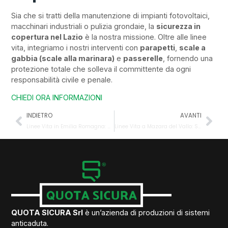
Sia che si tratti della manutenzione di impianti fotovoltaici,
macchinari industriali o pulizia grondaie, la
sicurezza in
copertura nel Lazio
è la nostra missione. Oltre alle linee
vita, integriamo i nostri interventi con
parapetti
,
scale a
gabbia (scale alla marinara)
e
passerelle
, fornendo una
protezione totale che solleva il committente da ogni
responsabilità civile e penale.
CHIEDI ORA INFORMAZIONI
INDIETRO
AVANTI
Linee Vita in Emilia Romagna: Sicurezza Certificata e Soluzioni dal Produttore
Linee Vita a Mazara del Vallo: Sicurezza Certificata e Resistenza alla Salsedine
QUOTA SICURA Srl
è un’azienda di produzioni di sistemi
anticaduta.