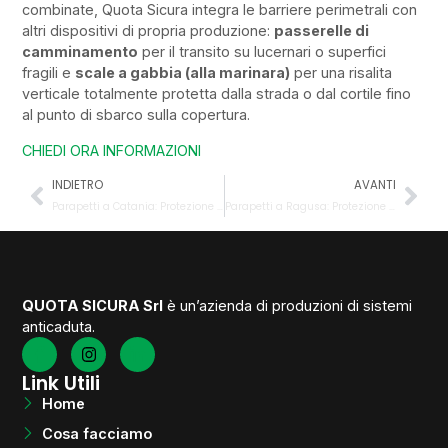
combinate, Quota Sicura integra le barriere perimetrali con
altri dispositivi di propria produzione:
passerelle di
camminamento
per il transito su lucernari o superfici
fragili e
scale a gabbia (alla marinara)
per una risalita
verticale totalmente protetta dalla strada o dal cortile fino
al punto di sbarco sulla copertura.
CHIEDI ORA INFORMAZIONI
INDIETRO
AVANTI
Parapetti a Catania: Protezione Collettiva e Sicurezza sui Tetti in Sicilia
Parapetti a Ragusa: Protezione Collettiva e Sistemi Anticaduta in Sicilia
QUOTA SICURA Srl
è un’azienda di produzioni di sistemi
anticaduta.
Link Utili
Home
Cosa facciamo