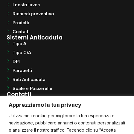
I nostri lavori
Richiedi preventivo
Prodotti
Contatti
Sistemi Anticaduta
Tipo A
Tipo C/A
DPI
Parapetti
Reti Anticaduta
Scale e Passerelle
Contatti
Telefono
Apprezziamo la tua privacy
+39 0922 464054
Email
Utilizziamo i cookie per migliorare la tua esperienza di
info@quotasicura.com
QUOTA SICURA S.r.l. Unipersonale
navigazione, pubblicare annunci o contenuti personalizzati
Via Regione Siciliana n° 108
e analizzare il nostro traffico. Facendo clic su "Accetta