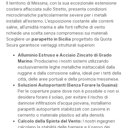
Il territorio di Messina, con la sua eccezionale estensione
costiera affacciata sullo Stretto, presenta condizioni
microclimatiche particolarmente severe per i metalli
installati all’esterno. L’esposizione costante alle correnti
saline, all’umidità marina e alle forti raffiche di vento
richiede una scelta senza compromessi sui materiali.
Scegliere un
parapetto in Sicilia
progettato da Quota
Sicura garantisce vantaggi strutturali superiori:
Alluminio Estruso e Acciaio Zincato di Grado
Marino:
Produciamo i nostri sistemi utilizzando
esclusivamente leghe metalliche inattaccabili dalla
ruggine e dalla corrosione salina, ideali per i tetti della
città, delle aree portuali e della provincia messinese.
Soluzioni Autoportanti (Senza Forare la Guaina):
Per le coperture piane dove non è possibile o non si
desidera forare il solaio, per evitare il rischio di
dannose infiltrazioni d’acqua piovana, installiamo
parapetti autoportanti stabilizzati con zavorre in
cemento o materiale plastico ad alta densità.
Calcolo della Spinta del Vento:
I nostri ingegneri
calcolano la stabilità delle barriere e il passo dei