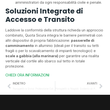
amministratori da ogni responsabilità civile e penale.
Soluzioni Integrate di
Accesso e Transito
Laddove la conformità della struttura richieda un approccio
combinato, Quota Sicura integra le barriere perimetrali con
altri dispositivi di propria fabbricazione:
passerelle di
camminamento
in alluminio (ideali per il transito su tetti
fragili o per lo scavalcamento di impianti tecnologici) e
scale a gabbia (alla marinara)
per garantire una risalita
verticale dal cortile allo sbarco sul tetto in totale
protezione.
CHIEDI ORA INFORMAZIONI
INDIETRO
AVANTI
Parapetti a Enna: Protezione Collettiva e Sistemi Anticaduta in Sicilia
Parapetti a Napoli: Sistemi di Protezione Collettiva e Sicurezza in Quota in Campania