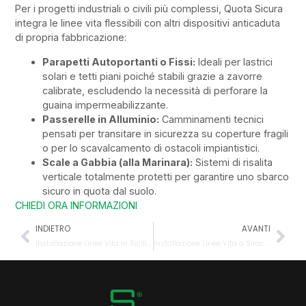
Per i progetti industriali o civili più complessi, Quota Sicura
integra le linee vita flessibili con altri dispositivi anticaduta
di propria fabbricazione:
Parapetti Autoportanti o Fissi:
Ideali per lastrici
solari e tetti piani poiché stabili grazie a zavorre
calibrate, escludendo la necessità di perforare la
guaina impermeabilizzante.
Passerelle in Alluminio:
Camminamenti tecnici
pensati per transitare in sicurezza su coperture fragili
o per lo scavalcamento di ostacoli impiantistici.
Scale a Gabbia (alla Marinara):
Sistemi di risalita
verticale totalmente protetti per garantire uno sbarco
sicuro in quota dal suolo.
CHIEDI ORA INFORMAZIONI
INDIETRO
AVANTI
Installazione Linee Vita in Sicilia e in Tutta Italia: Scegli gli Installatori Certificati DEKRA.
Installazione Linee Vita a Siracusa: Sistemi Anticaduta Certificati DEKRA