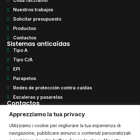
Cosa facciamo
Nuestros trabajos
Solicitar presupuesto
Productos
Contactos
Sistemas anticaídas
Tipo A
Tipo C/A
EPI
Parapetos
Redes de protección contra caídas
Escaleras y pasarelas
Contactos
Teléfono
Apprezziamo la tua privacy
+39 0922 464054
Correo electrónico
Utilizziamo i cookie per migliorare la tua esperienza di
info@quotasicura.com
QUOTA SICURA S.r.l. Unipersonale
navigazione, pubblicare annunci o contenuti personalizzati
Via Regione Siciliana n° 108