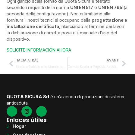
Ogni gancio scala fornito da Quota Sicura è testato
secondo i requisiti della norma
UNI EN 517
o
UNI EN 795
(a
seconda della configurazione). Non ci limitiamo alla
fornitura: i nostri tecnici si occupano della
progettazione e
installazione certificata
, rilasciando al termine dei lavori
la dichiarazione di corretta posa e il manuale d’uso del
dispositivo.
SOLICITE INFORMACIÓN AHORA
HACIA ATRÁS
AVANTI
Scala a Gabbia alla Marinara: Sicurezza e Normativa per l’Accesso in Quota
Gancio Scala a Ragusa: Accesso in Copertura Sicuro e Certificato
QUOTA SICURA Srl
è un’azienda di produzioni di sistemi
anticaduta.
Enlaces útiles
Hogar