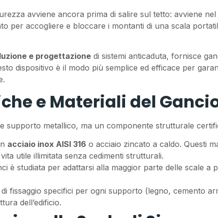
curezza avviene ancora prima di salire sul tetto: avviene nel
o per accogliere e bloccare i montanti di una scala portatil
uzione e progettazione
di sistemi anticaduta, fornisce ganci
esto dispositivo è il modo più semplice ed efficace per gara
e.
che e Materiali del Ganci
 supporto metallico, ma un componente strutturale certifica
in
acciaio inox AISI 316
o acciaio zincato a caldo. Questi mat
ita utile illimitata senza cedimenti strutturali.
ci è studiata per adattarsi alla maggior parte delle scale a
di fissaggio specifici per ogni supporto (legno, cemento ar
ura dell’edificio.