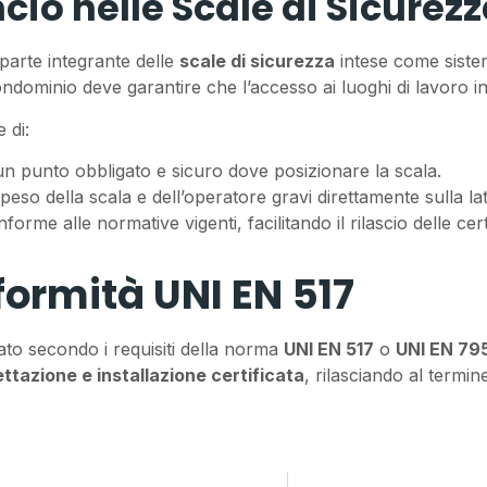
io nelle Scale di Sicurez
parte integrante delle
scale di sicurezza
intese come siste
 condominio deve garantire che l’accesso ai luoghi di lavoro i
 di:
n punto obbligato e sicuro dove posizionare la scala.
 peso della scala e dell’operatore gravi direttamente sulla
forme alle normative vigenti, facilitando il rilascio delle certif
formità UNI EN 517
ato secondo i requisiti della norma
UNI EN 517
o
UNI EN 79
ttazione e installazione certificata
, rilasciando al termin