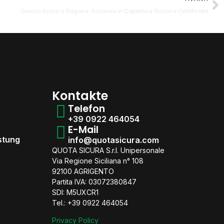
Gancio Scala a Ragusa: Accesso in Copertura Sicuro e Certificato
Kontakte
Telefon
+39 0922 464054
E-Mail
stung
info@quotasicura.com
QUOTA SICURA S.r.l. Unipersonale
Via Regione Siciliana n° 108
92100 AGRIGENTO
Partita IVA: 03072380847
SDI: M5UXCR1
Tel.: ‪+39 0922 464054
Privacy Policy