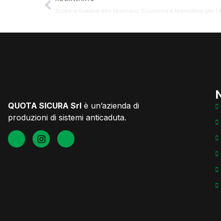
Scala a Gabbia alla Marinara: Sicurezza e Normativa per l
N
QUOTA SICURA Srl
è un’azienda di
produzioni di sistemi anticaduta.