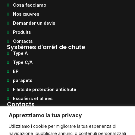
Cosa facciamo
Nos œuvres
Demander un devis
Produits
Contacts
Systèmes d'arrêt de chute
Type A
Type C/A
EPI
parapets
Filets de protection antichute
Escaliers et allées
Contacts
Téléphone
Apprezziamo la tua privacy
+39 0922 464054
E-mail
Utilizziamo i cookie per migliorare la tua esperienza di
info@quotasicura.com
QUOTA SICURA S.r.l. Unipersonale
navigazione, pubblicare annunci o contenuti personalizzati