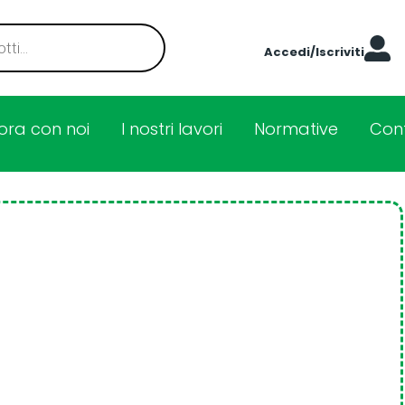
Accedi/Iscriviti
ora con noi
I nostri lavori
Normative
Cont