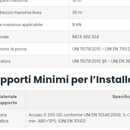
pata massima
10 m
hezza massima linea
30 m
a massima applicabile
8 kN
riale
INOX AISI 304
orto di prova
UNI 11578:2015 – UNI EN 795:
atura
UNI 11578:2015 §6 – UNI EN 3
pporti Minimi per l’Instal
ateriale
Specifi
upporto
era
Acciaio S 250 GD conforme UNI EN 10346:2009, f
=
t
llica
min. A80=19% (UNI EN 10143)