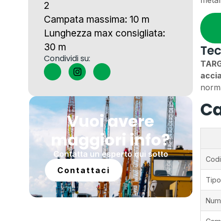
2
Campata massima: 10 m
Lunghezza max consigliata:
30 m
Tec
Condividi su:
TARG
accia
norm
Ca
Vuoi avere
maggiori info?
Contatta un esperto qui sotto
Codi
Contattaci
Tipo
Nume