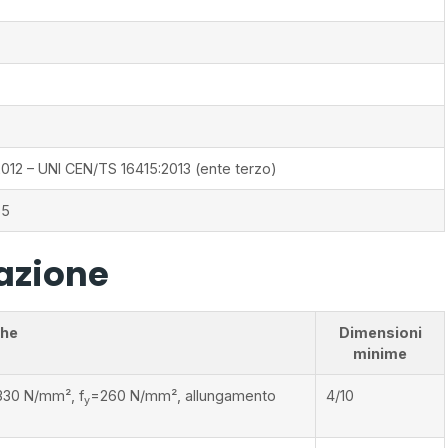
2012 – UNI CEN/TS 16415:2013 (ente terzo)
65
lazione
che
Dimensioni
minime
330 N/mm², f
=260 N/mm², allungamento
4/10
y