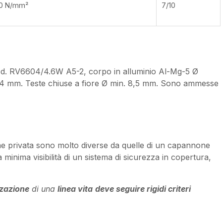
0 N/mm²
7/10
i
. RV6604/4.6W A5-2, corpo in alluminio Al-Mg-5 Ø
,4 mm. Teste chiuse a fiore Ø min. 8,5 mm. Sono ammesse
zione privata sono molto diverse da quelle di un capannone
la minima visibilità di un sistema di sicurezza in copertura,
zzazione
di una
linea vita
deve seguire rigidi criteri