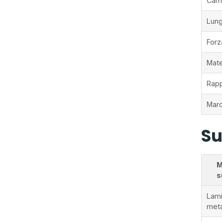
Cam
Lung
Forz
Mate
Rapp
Marc
Su
M
s
Lami
meta