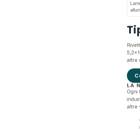
Lami
allu
Ti
Rivett
5,2×1
altr
C
LA 
Ogni 
indus
altre