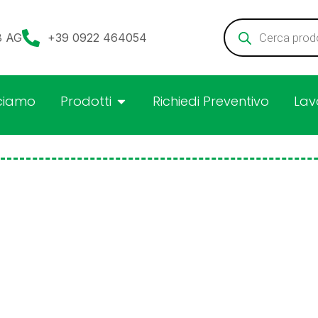
08 AG
+39 0922 464054
ciamo
Prodotti
Richiedi Preventivo
Lav