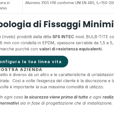
era in
Alluminio 3105 H16 conforme UNI EN 485, f
=150-20
t
minio
pologia di Fissaggi Minim
i (rivets) prodotti dalla ditta
SFS INTEC
mod. BULB-TITE cod
6 mm con rondella in EPDM, spessore serrabile da 1,5 a 5
e marche purché con
valori di resistenza equivalenti
.
onfigura la tua linea vita
NOSTRA AZIENDA
tetto è diverso da un altro e le caratteristiche di un’abita
triale. Così a volte l’esigenza del cliente è la discrezione e 
 volte è importante la sua massima comodità di utilizzo.
In ogni caso
la sicurezza viene prima di tutto
e ogni
reali
normativi
sia in fase di progettazione che di installazione.