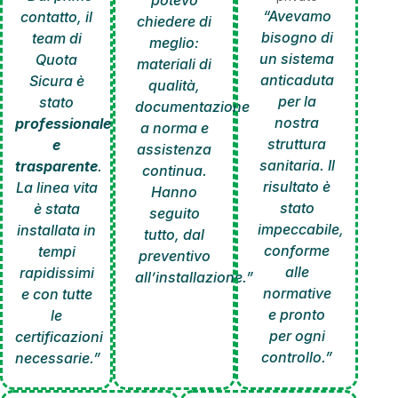
potevo
“Avevamo
contatto, il
chiedere di
bisogno di
team di
meglio:
un sistema
Quota
materiali di
anticaduta
Sicura è
qualità,
per la
stato
documentazione
nostra
professionale
a norma e
struttura
e
assistenza
sanitaria. Il
trasparente
.
continua.
risultato è
La linea vita
Hanno
stato
è stata
seguito
impeccabile,
installata in
tutto, dal
conforme
tempi
preventivo
alle
rapidissimi
all’installazione.”
normative
e con tutte
e pronto
le
per ogni
certificazioni
controllo.”
necessarie.”