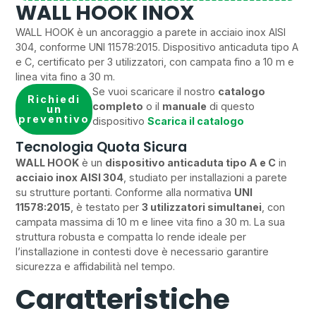
WALL HOOK INOX
WALL HOOK è un ancoraggio a parete in acciaio inox AISI
304, conforme UNI 11578:2015. Dispositivo anticaduta tipo A
e C, certificato per 3 utilizzatori, con campata fino a 10 m e
linea vita fino a 30 m.
Se vuoi scaricare il nostro
catalogo
Richiedi
completo
o il
manuale
di questo
un
preventivo
dispositivo
Scarica il catalogo
Tecnologia Quota Sicura
WALL HOOK
è un
dispositivo anticaduta tipo A e C
in
acciaio inox AISI 304
, studiato per installazioni a parete
su strutture portanti. Conforme alla normativa
UNI
11578:2015
, è testato per
3 utilizzatori simultanei
, con
campata massima di 10 m e linee vita fino a 30 m. La sua
struttura robusta e compatta lo rende ideale per
l’installazione in contesti dove è necessario garantire
sicurezza e affidabilità nel tempo.
Caratteristiche