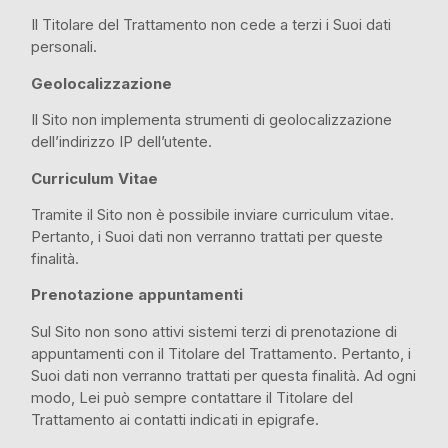
Il Titolare del Trattamento non cede a terzi i Suoi dati
personali.
Geolocalizzazione
Il Sito non implementa strumenti di geolocalizzazione
dell’indirizzo IP dell’utente.
Curriculum Vitae
Tramite il Sito non è possibile inviare curriculum vitae.
Pertanto, i Suoi dati non verranno trattati per queste
finalità.
Prenotazione appuntamenti
Sul Sito non sono attivi sistemi terzi di prenotazione di
appuntamenti con il Titolare del Trattamento. Pertanto, i
Suoi dati non verranno trattati per questa finalità. Ad ogni
modo, Lei può sempre contattare il Titolare del
Trattamento ai contatti indicati in epigrafe.