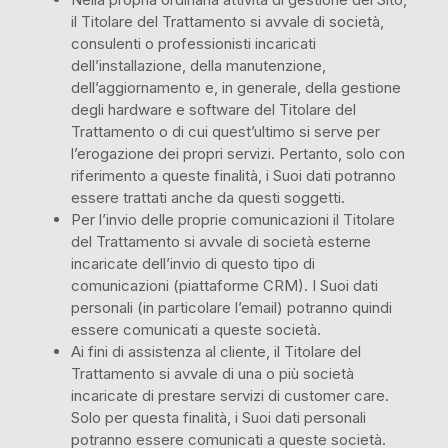
il Titolare del Trattamento si avvale di società,
consulenti o professionisti incaricati
dell’installazione, della manutenzione,
dell’aggiornamento e, in generale, della gestione
degli hardware e software del Titolare del
Trattamento o di cui quest’ultimo si serve per
l’erogazione dei propri servizi. Pertanto, solo con
riferimento a queste finalità, i Suoi dati potranno
essere trattati anche da questi soggetti.
Per l’invio delle proprie comunicazioni il Titolare
del Trattamento si avvale di società esterne
incaricate dell’invio di questo tipo di
comunicazioni (piattaforme CRM). I Suoi dati
personali (in particolare l’email) potranno quindi
essere comunicati a queste società.
Ai fini di assistenza al cliente, il Titolare del
Trattamento si avvale di una o più società
incaricate di prestare servizi di customer care.
Solo per questa finalità, i Suoi dati personali
potranno essere comunicati a queste società.