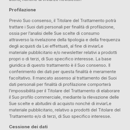
Profilazione
Previo Suo consenso, il Titolare del Trattamento potrà
trattare i Suoi dati personali per finalità di profilazione,
ossia per l’analisi delle Sue scelte di consumo
attraverso la rivelazione della tipologia e della frequenza
degli acquisti da Lei effettuati, al fine di inviarLe
materiale pubblicitario e/o newsletter relativi a prodotti
propri o di terzi, di Suo specifico interesse. La base
giuridica di questo trattamento è il Suo consenso. Il
conferimento dei dati per questa finalità è meramente
facoltativo. Il mancato assenso al trattamento dei Suoi
dati personali per finalità di profilazione comporterà
l’impossibilità per il Titolare del Trattamento di elaborare
il Suo profilo commerciale, mediante la rilevazione delle
Sue scelte e abitudini di acquisto nonché di inviarLe
materiale pubblicitario, relativo a prodotti del Titolare del
Trattamento e/o di terzi, di Suo specifico interesse.
Cessione dei dati