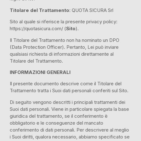
Titolare del Trattamento
: QUOTA SICURA Srl
Sito al quale si riferisce la presente privacy policy:
https://quotasicura.com/ (
Sito
).
Il Titolare del Trattamento non ha nominato un DPO
(Data Protection Officer). Pertanto, Lei può inviare
qualsiasi richiesta di informazioni direttamente al
Titolare del Trattamento.
INFORMAZIONI GENERALI
Il presente documento descrive come il Titolare del
Trattamento tratta i Suoi dati personali conferiti sul Sito.
Di seguito vengono descritti i principali trattamenti dei
Suoi dati personali. Viene in particolare spiegata la base
giuridica del trattamento, se il conferimento è
obbligatorio e le conseguenze del mancato
conferimento di dati personali. Per descrivere al meglio
i Suoi diritti, qualora necessario, abbiamo specificato se