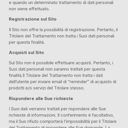
e quando un determinato trattamento di dati personali
non viene effettuato.
Registrazione sul Sito
Il Sito non offre la possibilità di registrazione. Pertanto, il
Titolare del Trattamento non tratta i Suoi dati personali
per questa finalità.
Acquisti sul Sito
Sul Sito non è possibile effettuare acquisti. Pertanto, i
Suoi dati personali non saranno trattati per questa
finalità.Il Titolare del Trattamento non tratta i dati
dell’utente per inviare email di “reminder” di acquisto di
prodotti e/o servizi del Titolare stesso.
Rispondere alle Sue richieste
I Suoi dati verranno trattati per rispondere alle Sue
richieste di informazioni. Il conferimento è facoltativo,
ma il Suo rifiuto comporterà l’impossibilità per il Titolare
del Trattamento di rispondere alle Sue domande. La