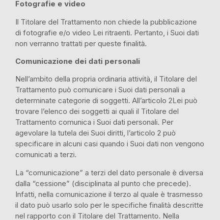
Fotografie e video
Il Titolare del Trattamento non chiede la pubblicazione
di fotografie e/o video Lei ritraenti. Pertanto, i Suoi dati
non verranno trattati per queste finalità.
Comunicazione dei dati personali
Nell’ambito della propria ordinaria attività, il Titolare del
Trattamento può comunicare i Suoi dati personali a
determinate categorie di soggetti. All’articolo 2Lei può
trovare l’elenco dei soggetti ai quali il Titolare del
Trattamento comunica i Suoi dati personali. Per
agevolare la tutela dei Suoi diritti, l’articolo 2 può
specificare in alcuni casi quando i Suoi dati non vengono
comunicati a terzi.
La “comunicazione” a terzi del dato personale è diversa
dalla “cessione” (disciplinata al punto che precede).
Infatti, nella comunicazione il terzo al quale è trasmesso
il dato può usarlo solo per le specifiche finalità descritte
nel rapporto con il Titolare del Trattamento. Nella