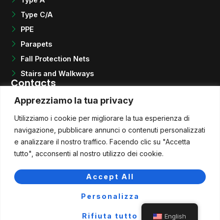
Type C/A
PPE
Parapets
Fall Protection Nets
Stairs and Walkways
Contacts
Telephone
Apprezziamo la tua privacy
+39 0922 464054
E-mail
Utilizziamo i cookie per migliorare la tua esperienza di
info@quotasicura.com
QUOTA SICURA S.r.l. Unipersonale
navigazione, pubblicare annunci o contenuti personalizzati
Via Regione Siciliana n° 108
e analizzare il nostro traffico. Facendo clic su "Accetta
92100 AGRIGENTO
tutto", acconsenti al nostro utilizzo dei cookie.
Partita IVA: 03072380847
SDI: M5UXCR1
Accept All
Chatta con noi
Tel.: ‪+39 0922 464054
Personalizza
Privacy Policy
Rifiuta tutto
English